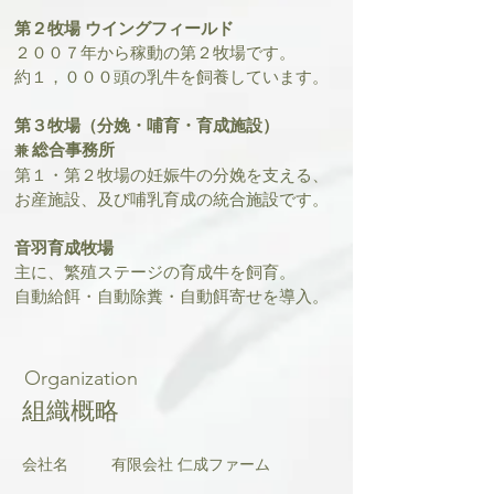
第２牧場 ウイングフィールド
２００７年から稼動の第２牧場です。
約１，０００
頭の乳牛を飼養しています。
第３牧場（分娩・哺育・育成施設）
総合事務所
兼
第１・第２牧場の妊娠牛の分娩を支える、
お産施設、及び哺乳育成の統合施設です。
音羽育成牧場
主に、繁殖ステージの育成牛を飼育。
​自動給餌・自動除糞・自動餌寄せを導入。
Organization
組織概略
会社名
​有限会社 仁成ファーム