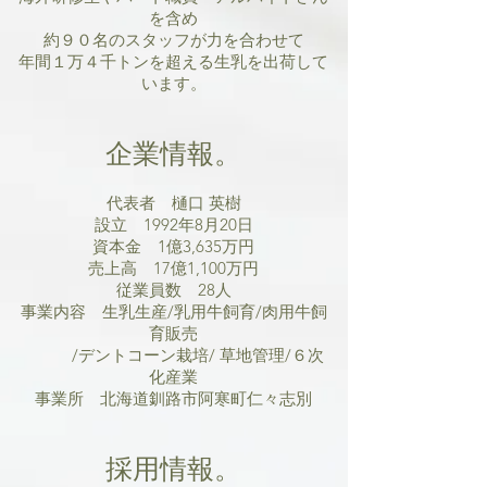
を含め
約９０名のスタッフが力を合わせて
年間１万４千トンを超える生乳を出荷して
います。
企業情報。
代表者 樋口 英樹
設立 1992年8月20日
資本金 1億3,635万円
売上高 17億1,100万円
従業員数 28人
事業内容 生乳生産/乳用牛飼育/肉用牛飼
育販売
/デントコーン栽培/ 草地管理/６次
化産業
事業所 北海道釧路市阿寒町仁々志別
採用情報。