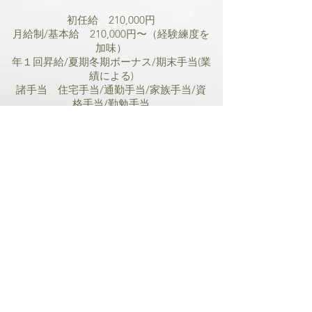
初任給 210,000円
月給制/基本給 210,000円〜（経験練度を
加味）
年１回昇給/夏期冬期ボーナス/期末手当(業
績による)
諸手当 住宅手当/通勤手当/家族手当/資
格手当/勤勉手当
休日/休暇 4週6休 シフト制 夏期・冬期
休暇 各4日間
勤務地 ３牧場のいずれか
選考方法 履歴書・面接
募集職種 牧場スタッフ
仕事内容 搾乳/哺育/育成,他
勤務時間 5:00〜18:00 (休憩3時間)
募集資格 特になし
福利厚生 退職金制度、社員旅行、社宅、
企業型確定拠出年金、社員レクリエーショ
ン
​​海外研修・国内研修